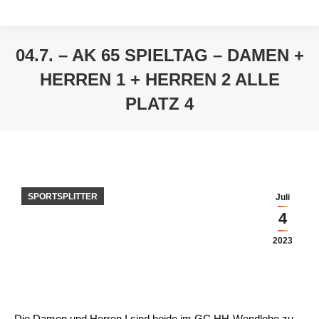
04.7. – AK 65 SPIELTAG – DAMEN +
HERREN 1 + HERREN 2 ALLE
PLATZ 4
Sie befinden sich hier:
SPORTSPLITTER
Juli
4
2023
Die Damen und Herren I sind beide im GC HH-Wendlohe zu