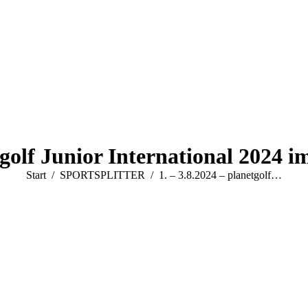
etgolf Junior International 2024
Sie befinden sich hier:
Start
SPORTSPLITTER
1. – 3.8.2024 – planetgolf…