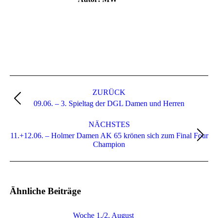
Kommentarnavigation
ZURÜCK
Vorheriger
09.06. – 3. Spieltag der DGL Damen und Herren
Beitrag:
NÄCHSTES
11.+12.06. – Holmer Damen AK 65 krönen sich zum Final Four
Nächster
Champion
Beitrag:
Ähnliche Beiträge
Woche 1./2. August