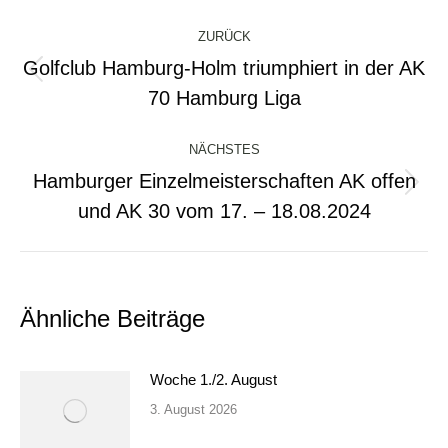
Kommentarnavigation
ZURÜCK
Golfclub Hamburg-Holm triumphiert in der AK
Vorheriger
70 Hamburg Liga
Beitrag:
NÄCHSTES
Hamburger Einzelmeisterschaften AK offen
Nächster
und AK 30 vom 17. – 18.08.2024
Beitrag:
Ähnliche Beiträge
Woche 1./2. August
3. August 2026