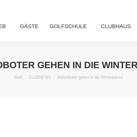
EB
GÄSTE
GOLFSCHULE
CLUBHAUS
BOTER GEHEN IN DIE WINTE
Sie befinden sich hier:
Start
CLUBNEWS
Mähroboter gehen in die Winterpause