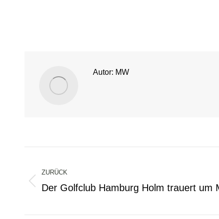
Autor:
MW
Kommentarnavigation
ZURÜCK
Der Golfclub Hamburg Holm trauert um 
Vorheriger
Beitrag: