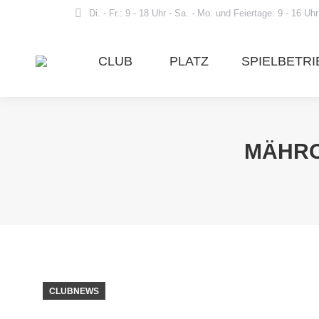
Di. - Fr.: 9 - 18 Uhr - Sa. - Mo. und Feiertage: 9 - 16 Uhr
CLUB
PLATZ
SPIELBETRI
MÄHRO
CLUBNEWS