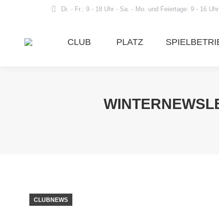
Di. - Fr.: 9 - 18 Uhr - Sa. - Mo. und Feiertage: 9 - 16 Uhr
CLUB
PLATZ
SPIELBETRI
WINTERNEWSLET
CLUBNEWS