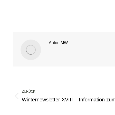
Autor:
MW
Kommentarnavigation
ZURÜCK
Winternewsletter XVIII – Information zum
Vorheriger
Beitrag: