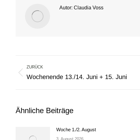
Autor:
Claudia Voss
Kommentarnavigation
ZURÜCK
Wochenende 13./14. Juni + 15. Juni
Vorheriger
Beitrag:
Ähnliche Beiträge
Woche 1./2. August
3. August 2026