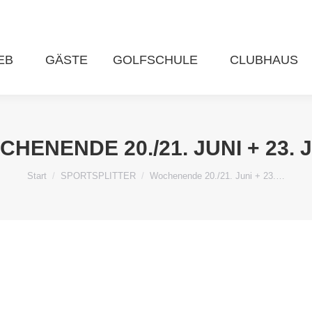
EB
GÄSTE
GOLFSCHULE
CLUBHAUS
HENENDE 20./21. JUNI + 23. 
Sie befinden sich hier:
Start
SPORTSPLITTER
Wochenende 20./21. Juni + 23.…