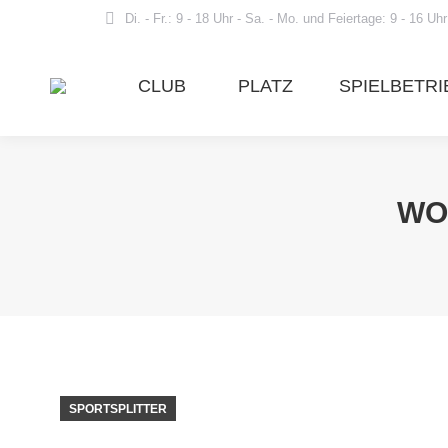
Di. - Fr.: 9 - 18 Uhr - Sa. - Mo. und Feiertage: 9 - 16 Uhr
CLUB
PLATZ
SPIELBETRI
WOC
SPORTSPLITTER