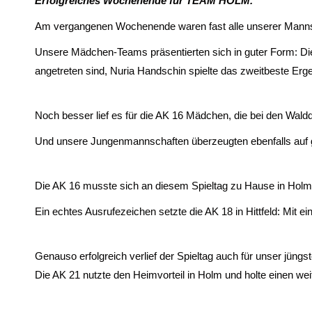
Erfolgreiches Wochenende für TEAM HOLM.
Am vergangenen Wochenende waren fast alle unserer Mannsch
Unsere Mädchen-Teams präsentierten sich in guter Form: Die AK
angetreten sind, Nuria Handschin spielte das zweitbeste Erge
Noch besser lief es für die AK 16 Mädchen, die bei den Wald
Und unsere Jungenmannschaften überzeugten ebenfalls auf gan
Die AK 16 musste sich an diesem Spieltag zu Hause in Holm mi
Ein echtes Ausrufezeichen setzte die AK 18 in Hittfeld: Mit 
Genauso erfolgreich verlief der Spieltag auch für unser jüng
Die AK 21 nutzte den Heimvorteil in Holm und holte einen wei