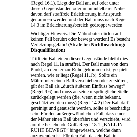
(Regel 16.1). Liegt der Ball an, auf oder unter
diesen Gegenständen oder in unmittelbarer Nähe
davon darf straffreie Erleichterung in Anspruch
genommen werden und der Ball muss nach Regel
14.3 im Erleichterungsbereich gedroppt werden.
Wichtiger Hinweis: Die Mähroboter dürfen auf
keinen Fall berührt oder bewegt werden! Es besteht
Verletzungsgefahr!
(Strafe bei Nichtbeachtung:
Disqualifikation)
Trifft ein Ball einen dieser Gegenstände bleibt dies
nach Regel 11.1a straffrei. Der Ball muss von dem
Punkt, an dem er zur Ruhe gekommen ist, gespielt
werden, wie er liegt (Regel 11.1b). Sollte ein
Mähroboter einen Ball verschieben oder zerstören,
gilt der Ball als „durch äußeren Einfluss bewegt“
(Regel 9.6) und muss an seine ursprüngliche Stelle
zurückgelegt werden (die, wenn nicht bekannt,
geschätzt werden muss) (Regel 14.2) Der Ball darf
gereinigt und getauscht werden, sollte er beschädigt
sein. Für den außergewöhnlichen Fall, dass einer
der Mäher einen Ball überfährt und verschiebt, wird
auf die bestehende Golf- Regel 18.1 „BALL IN
RUHE BEWEGT“ hingewiesen, welche dann
anzuwenden ist. Für den Fall, das ein Ball in