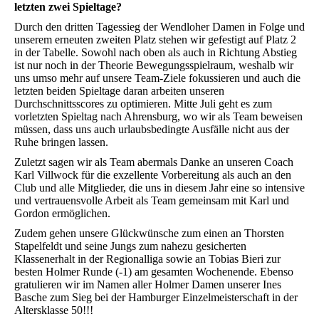
letzten zwei Spieltage?
Durch den dritten Tagessieg der Wendloher Damen in Folge und
unserem erneuten zweiten Platz stehen wir gefestigt auf Platz 2
in der Tabelle. Sowohl nach oben als auch in Richtung Abstieg
ist nur noch in der Theorie Bewegungsspielraum, weshalb wir
uns umso mehr auf unsere Team-Ziele fokussieren und auch die
letzten beiden Spieltage daran arbeiten unseren
Durchschnittsscores zu optimieren. Mitte Juli geht es zum
vorletzten Spieltag nach Ahrensburg, wo wir als Team beweisen
müssen, dass uns auch urlaubsbedingte Ausfälle nicht aus der
Ruhe bringen lassen.
Zuletzt sagen wir als Team abermals Danke an unseren Coach
Karl Villwock für die exzellente Vorbereitung als auch an den
Club und alle Mitglieder, die uns in diesem Jahr eine so intensive
und vertrauensvolle Arbeit als Team gemeinsam mit Karl und
Gordon ermöglichen.
Zudem gehen unsere Glückwünsche zum einen an Thorsten
Stapelfeldt und seine Jungs zum nahezu gesicherten
Klassenerhalt in der Regionalliga sowie an Tobias Bieri zur
besten Holmer Runde (-1) am gesamten Wochenende. Ebenso
gratulieren wir im Namen aller Holmer Damen unserer Ines
Basche zum Sieg bei der Hamburger Einzelmeisterschaft in der
Altersklasse 50!!!