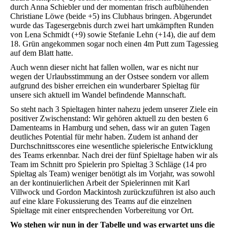
durch Anna Schiebler und der momentan frisch aufblühenden
Christiane Löwe (beide +5) ins Clubhaus bringen. Abgerundet
wurde das Tagesergebnis durch zwei hart umkämpften Runden
von Lena Schmidt (+9) sowie Stefanie Lehn (+14), die auf dem
18. Grün angekommen sogar noch einen 4m Putt zum Tagessieg
auf dem Blatt hatte.
Auch wenn dieser nicht hat fallen wollen, war es nicht nur
wegen der Urlaubsstimmung an der Ostsee sondern vor allem
aufgrund des bisher erreichen ein wunderbarer Spieltag für
unsere sich aktuell im Wandel befindende Mannschaft.
So steht nach 3 Spieltagen hinter nahezu jedem unserer Ziele ein
positiver Zwischenstand: Wir gehören aktuell zu den besten 6
Damenteams in Hamburg und sehen, dass wir an guten Tagen
deutliches Potential für mehr haben. Zudem ist anhand der
Durchschnittsscores eine wesentliche spielerische Entwicklung
des Teams erkennbar. Nach drei der fünf Spieltage haben wir als
Team im Schnitt pro Spielerin pro Spieltag 3 Schläge (14 pro
Spieltag als Team) weniger benötigt als im Vorjahr, was sowohl
an der kontinuierlichen Arbeit der Spielerinnen mit Karl
Villwock und Gordon Mackintosh zurückzuführen ist also auch
auf eine klare Fokussierung des Teams auf die einzelnen
Spieltage mit einer entsprechenden Vorbereitung vor Ort.
Wo stehen wir nun in der Tabelle und was erwartet uns die