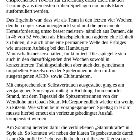
Learnings aus den ersten frühen Spieltagen nochmals klarer
ausformuliert werden.
Das Ergebnis war, dass wir als Team in den letzten vier Wochen
deutlich enger zusammengerückt sind und die permanente
Herausforderung umso besser meistern- nämlich aus Damen, die
in 46 von 52 Wochen als Einzelspielerinnen agieren eine Einheit
zu bilden, die auch ohne eine permanente Welle des Erfolges
wie unserem Aufstieg bei den Hamburger
Mannschaftsmeisterschaften, funktioniert. Dies spiegelte sich
auch in den darauffolgenden drei Wochen sowohl in
konzentrierten Trainingseinheiten aber auch den gemeinsam
umjubelten Einzelscores der Spielerinnen in den im Juni
ausgetragenen AK30- sowie Clubturnieren.
Mit entsprechendem Selbstvertrauen ausgestattet ging es am
vergangenen Samstagvormittag in Richtung Timmendorfer
Strand, mit dem Tagesziel die Spitzenreiterinnen von der
Wendlohe um Coach Stuart McGregor endlich wieder ein wenig
zu kitzeln. Wie schon beim vorangegangenen Spieltag in Holm
musste hierbei erneut ein verletzungsbedingter Ausfall
kompensiert werden.
Am Sonntag lieferten dafür die verbliebenen „Stammkräfte“ in
Style ab. So konnten wir neben der klaren Tagesbestrunde durch
Laura Stempfle (+2) ebenso die beiden drittbesten Tagesscores