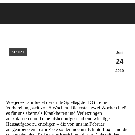
SPORT
Juni
24
2019
Wie jedes Jahr bietet der dritte Spieltag der DGL eine
Vorbereitungszeit von 5 Wochen. Die ersten zwei Wochen hieß
es für uns abermals Krankheiten und Verletzungen
auszukurieren und eine bisher aufgeschobene wichtige
Hausaufgabe zu erledigen – die von uns im Februar
ausgearbeiteten Team Ziele sollten nochmals hinterfragt- und die
entsprechenden To-Dos zur Erreichung dieser Ziele mit den