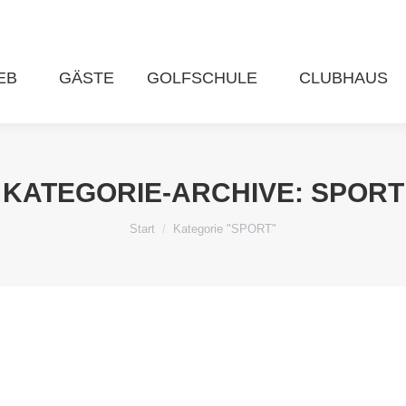
EB
GÄSTE
GOLFSCHULE
CLUBHAUS
KATEGORIE-ARCHIVE:
SPORT
Sie befinden sich hier:
Start
Kategorie "SPORT"