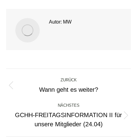
Autor:
MW
Kommentarnavigation
ZURÜCK
Wann geht es weiter?
Vorheriger
Beitrag:
NÄCHSTES
GCHH-FREITAGSINFORMATION II für
Nächster
unsere Mitglieder (24.04)
Beitrag: