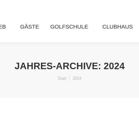
EB
GÄSTE
GOLFSCHULE
CLUBHAUS
JAHRES-ARCHIVE:
2024
Sie befinden sich hier:
Start
2024