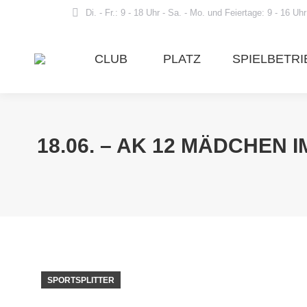
Di. - Fr.: 9 - 18 Uhr - Sa. - Mo. und Feiertage: 9 - 16 Uhr
CLUB
PLATZ
SPIELBETRI
18.06. – AK 12 MÄDCHEN
SPORTSPLITTER