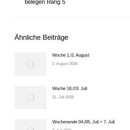
Beitrag:
belegen Rang 5
Ähnliche Beiträge
Woche 1./2. August
3. August 2026
Woche 18./19. Juli
21. Juli 2026
Wochenende 04./05. Juli + 7. Juli