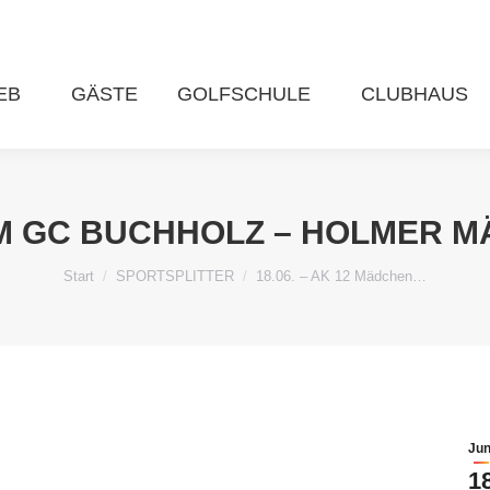
EB
GÄSTE
GOLFSCHULE
CLUBHAUS
 IM GC BUCHHOLZ – HOLMER
Sie befinden sich hier:
Start
SPORTSPLITTER
18.06. – AK 12 Mädchen…
Jun
1