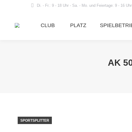
Di. - Fr.: 9 - 18 Uhr - Sa. - Mo. und Feiertage: 9 - 16 Uhr
CLUB
PLATZ
SPIELBETRI
AK 5
SPORTSPLITTER