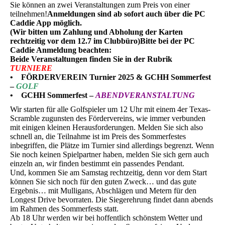
Sie können an zwei Veranstaltungen zum Preis von einer
teilnehmen!
Anmeldungen sind ab sofort auch über die PC
Caddie App möglich.
(Wir bitten um Zahlung und Abholung der Karten
rechtzeitig vor dem 12.7 im Clubbüro)
Bitte bei der PC
Caddie Anmeldung beachten:
Beide Veranstaltungen finden Sie in der Rubrik
TURNIERE
• FÖRDERVEREIN Turnier 2025 & GCHH Sommerfest
–
GOLF
• GCHH Sommerfest –
ABENDVERANSTALTUNG
Wir starten für alle Golfspieler um 12 Uhr mit einem 4er Texas-
Scramble zugunsten des Fördervereins, wie immer verbunden
mit einigen kleinen Herausforderungen. Melden Sie sich also
schnell an, die Teilnahme ist im Preis des Sommerfestes
inbegriffen, die Plätze im Turnier sind allerdings begrenzt. Wenn
Sie noch keinen Spielpartner haben, melden Sie sich gern auch
einzeln an, wir finden bestimmt ein passendes Pendant.
Und, kommen Sie am Samstag rechtzeitig, denn vor dem Start
können Sie sich noch für den guten Zweck… und das gute
Ergebnis… mit Mulligans, Abschlägen und Metern für den
Longest Drive bevorraten. Die Siegerehrung findet dann abends
im Rahmen des Sommerfests statt.
Ab 18 Uhr werden wir bei hoffentlich schönstem Wetter und