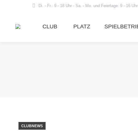
Di. - Fr.: 9 - 18 Uhr - Sa. - Mo. und Feiertage: 9 - 16 Uhr
CLUB
PLATZ
SPIELBETRI
CLUBNEWS