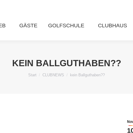
EB
GÄSTE
GOLFSCHULE
CLUBHAUS
KEIN BALLGUTHABEN??
Sie befinden sich hier:
Start
CLUBNEWS
kein Ballguthaben??
Nov
1