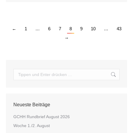
←
1
…
6
7
8
9
10
…
43
→
Search:
Neueste Beiträge
GCHH Rundbrief August 2026
Woche 1./2. August